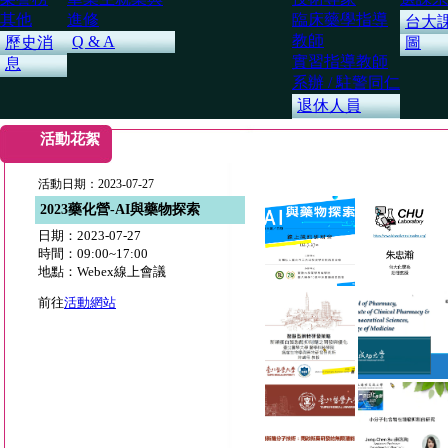
其他
進修
臨床藥學指導
台大
教師
Q & A
歷史消
圖
實習指導教師
息
系辦 / 駐警同仁
退休人員
活動花絮
活動日期：2023-07-27
2023藥化營-AI與藥物探索
日期：2023-07-27
時間：09:00~17:00
地點：Webex線上會議
前往
活動網站