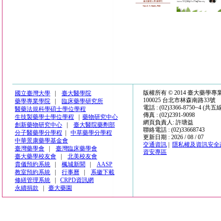
版權所有 © 2014 臺大藥學
國立臺灣大學
|
臺大醫學院
100025 台北市林森南路33號
藥學專業學院
|
臨床藥學研究所
電話 : (02)3366-8750~4 (共五
醫藥法規科學碩士學位學程
傳真 : (02)2391-9098
生技製藥學士學位學程
|
藥物研究中心
網頁負責人: 許瑭益
創新藥物研究中心
|
臺大醫院藥劑部
聯絡電話 : (02)33668743
分子醫藥學分學程
|
中草藥學分學程
更新日期 : 2026 / 08 / 07
中華景康藥學基金會
交通資訊
|
隱私權及資訊安全
臺灣藥學會
|
臺灣臨床藥學會
資安專區
臺大藥學校友會
|
北美校友會
貴儀預約系統
|
楓城新聞
|
AASP
教室預約系統
|
行事曆
|
系徽下載
修繕管理系統
|
CRPD資訊網
永續捐款
|
臺大藥園