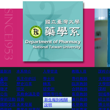
最新消
本系簡介
入學管道
教職人員
課程介
全部
系主任的話
學士班
専任教師
大學部
息
招生
歷史沿革
轉系
臨床教師
大學部
徵才
現況
研究所
合聘教師
課程
公告
系務會議及委
國際學位生
客座教師
領域專
學術活動
員會
兼任教師
碩士班
新生報到相關
國際交流
未來發展
名譽教授
博士班
說明
榮譽榜
畢業生就業與
技術専家
選課系