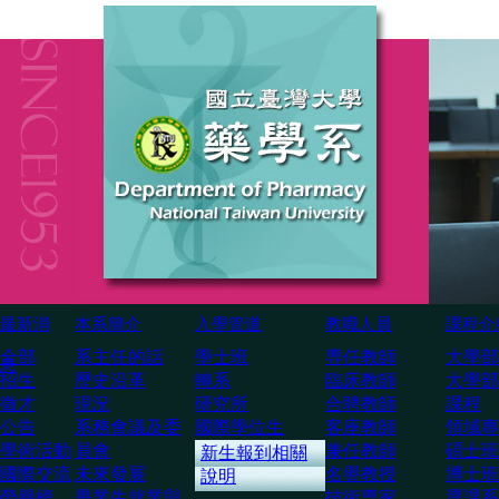
最新消
本系簡介
入學管道
教職人員
課程介
全部
系主任的話
學士班
専任教師
大學部
息
招生
歷史沿革
轉系
臨床教師
大學部
徵才
現況
研究所
合聘教師
課程
公告
系務會議及委
國際學位生
客座教師
領域專
學術活動
員會
兼任教師
碩士班
新生報到相關
國際交流
未來發展
名譽教授
博士班
說明
榮譽榜
畢業生就業與
技術専家
選課系