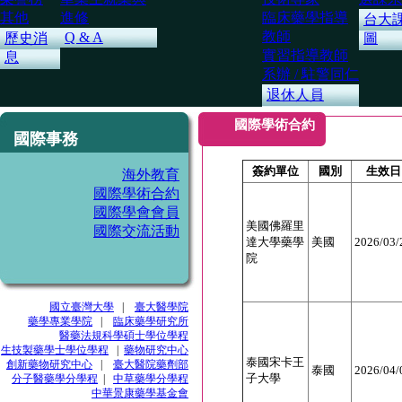
其他
進修
臨床藥學指導
台大
教師
Q & A
歷史消
圖
實習指導教師
息
系辦 / 駐警同仁
退休人員
國際學術合約
國際事務
簽約單位
國別
生效日
海外教育
國際學術合約
國際學會會員
美國佛羅里
國際交流活動
達大學藥學
美國
2026/03/
院
國立臺灣大學
|
臺大醫學院
藥學專業學院
|
臨床藥學研究所
醫藥法規科學碩士學位學程
生技製藥學士學位學程
|
藥物研究中心
泰國宋卡王
創新藥物研究中心
|
臺大醫院藥劑部
泰國
2026/04/
子大學
分子醫藥學分學程
|
中草藥學分學程
中華景康藥學基金會