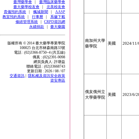
臺灣藥學會
|
臺灣臨床藥學會
臺大藥學校友會
|
北美校友會
貴儀預約系統
|
楓城新聞
|
AASP
教室預約系統
|
行事曆
|
系徽下載
修繕管理系統
|
CRPD資訊網
永續捐款
|
臺大藥園
南加州大學
版權所有 © 2014 臺大藥學專業學院
美國
2024/11/
藥學院
100025 台北市林森南路33號
電話 : (02)3366-8750~4 (共五線)
傳真 : (02)2391-9098
網頁負責人: 許瑭益
聯絡電話 : (02)33668743
更新日期 : 2026 / 08 / 07
交通資訊
|
隱私權及資訊安全政策
資安專區
俄亥俄州立
美國
2023/6/2
大學藥學院