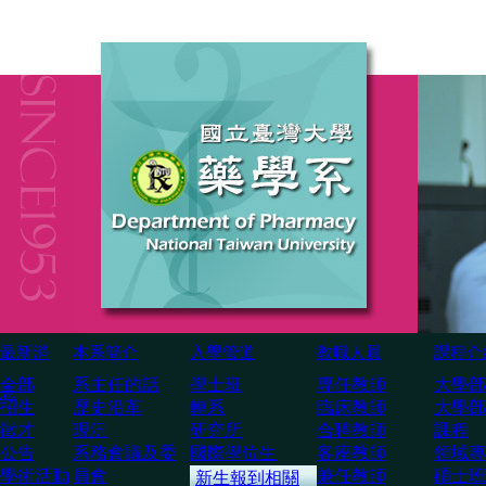
最新消
本系簡介
入學管道
教職人員
課程介
全部
系主任的話
學士班
専任教師
大學部
息
招生
歷史沿革
轉系
臨床教師
大學部
徵才
現況
研究所
合聘教師
課程
公告
系務會議及委
國際學位生
客座教師
領域專
學術活動
員會
兼任教師
碩士班
新生報到相關