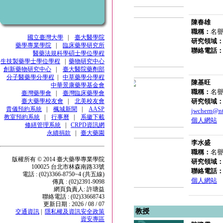
陳春雄
職稱：
名
國立臺灣大學
|
臺大醫學院
研究領域
藥學專業學院
|
臨床藥學研究所
聯絡電話
醫藥法規科學碩士學位學程
生技製藥學士學位學程
|
藥物研究中心
創新藥物研究中心
|
臺大醫院藥劑部
分子醫藥學分學程
|
中草藥學分學程
陳基旺
中華景康藥學基金會
職稱：
名
臺灣藥學會
|
臺灣臨床藥學會
臺大藥學校友會
|
北美校友會
研究領域
貴儀預約系統
|
楓城新聞
|
AASP
jwchern@nt
教室預約系統
|
行事曆
|
系徽下載
個人網站
修繕管理系統
|
CRPD資訊網
永續捐款
|
臺大藥園
李水盛
職稱：
名譽
版權所有 © 2014 臺大藥學專業學院
研究領域
100025 台北市林森南路33號
聯絡電話
電話 : (02)3366-8750~4 (共五線)
個人網站
傳真 : (02)2391-9098
網頁負責人: 許瑭益
聯絡電話 : (02)33668743
更新日期 : 2026 / 08 / 07
教授
交通資訊
|
隱私權及資訊安全政策
資安專區