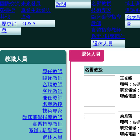
國際交流
未來發展
名譽教授
博士班
說明
榮譽榜
畢業生就業與
技術専家
選課系
其他
進修
臨床藥學指導
台大
教師
Q & A
歷史消
圖
實習指導教師
息
系辦 / 駐警同仁
退休人員
退休人員
教職人員
名譽教授
專任教師
臨床教師
王光昭
合聘教師
職稱：
名
研究領域
客座教師
聯絡電話
兼任教師
名譽教授
技術專家
余秀瑛
臨床藥學指導教師
職稱：
名
實習指導教師
研究領域
系辦 / 駐警同仁
聯絡電話
退休人員