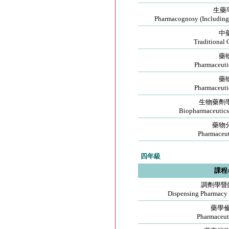
生藥
Pharmacognosy (Including
中
Traditional
藥
Pharmaceuti
藥
Pharmaceuti
生物藥劑
Biopharmaceutics
藥物
Pharmaceuti
四年級
課程
調劑學暨
Dispensing Pharmacy 
藥學
Pharmaceuti