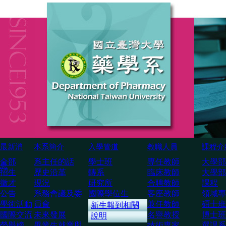
最新消
本系簡介
入學管道
教職人員
課程介
全部
系主任的話
學士班
専任教師
大學部
息
招生
歷史沿革
轉系
臨床教師
大學部
徵才
現況
研究所
合聘教師
課程
公告
系務會議及委
國際學位生
客座教師
領域專
學術活動
員會
兼任教師
碩士班
新生報到相關
國際交流
未來發展
名譽教授
博士班
說明
榮譽榜
畢業生就業與
技術専家
選課系