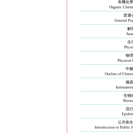
有機化
Organic Chemis
普通
General Ps
解
Ana
生
Phys
物
Physical
中
Outline of Chine
儀
Instrument
生物
Biosta
流
Epide
公共衛
Introduction to Public 