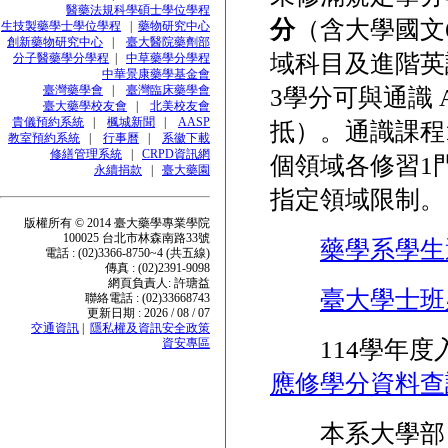
醫藥法規科學碩士學位學程
分
（含大學國文
生技製藥學士學位學程
|
藥物研究中心
創新藥物研究中心
|
臺大醫院藥劑部
域科目及進階英
分子醫藥學分學程
|
中草藥學分學程
中華景康藥學基金會
臺灣藥學會
|
臺灣臨床藥學會
3學分可與通識 
臺大藥學校友會
|
北美校友會
貴儀預約系統
|
楓城新聞
|
AASP
抵）。通識課程
教室預約系統
|
行事曆
|
系徽下載
修繕管理系統
|
CRPD資訊網
個領域各修習1
永續捐款
|
臺大藥園
指定領域限制。
版權所有 © 2014 臺大藥學專業學院
100025 台北市林森南路33號
藥學系學生
電話 : (02)3366-8750~4 (共五線)
傳真 : (02)2391-9098
網頁負責人: 許瑭益
臺大學士班
聯絡電話 : (02)33668743
更新日期 : 2026 / 08 / 07
交通資訊
|
隱私權及資訊安全政策
114學年度
資安專區
應修學分資料查
本系大學部自