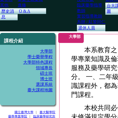
其他
進修
臨床藥學指導
台大
教師
Q & A
歷史消
圖
實習指導教師
息
系辦 / 駐警同仁
退休人員
大學部
課程介紹
本系教育之目
大學部
學士榮譽學程
學專業知識及倫
大學部特色課程
服務及藥學研究
領域專長
碩士班
分。 一、二年
博士班
識課程外，都為
選課系統
臺大課程地圖
門課程。
本校共同必修
國立臺灣大學
|
臺大醫學院
未修滿規定學分
藥學專業學院
|
臨床藥學研究所