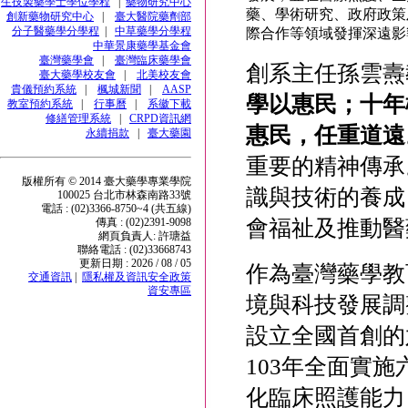
生技製藥學士學位學程
|
藥物研究中心
藥、學術研究、政府政策
創新藥物研究中心
|
臺大醫院藥劑部
分子醫藥學分學程
|
中草藥學分學程
際合作等領域發揮深遠影
中華景康藥學基金會
臺灣藥學會
|
臺灣臨床藥學會
創系主任孫雲燾
臺大藥學校友會
|
北美校友會
貴儀預約系統
|
楓城新聞
|
AASP
學以惠民；十年
教室預約系統
|
行事曆
|
系徽下載
修繕管理系統
|
CRPD資訊網
惠民，任重道遠
永續捐款
|
臺大藥園
重要的精神傳承
版權所有 © 2014 臺大藥學專業學院
識與技術的養成
100025 台北市林森南路33號
電話 : (02)3366-8750~4 (共五線)
會福祉及推動醫
傳真 : (02)2391-9098
網頁負責人: 許瑭益
聯絡電話 : (02)33668743
更新日期 : 2026 / 08 / 05
作為臺灣藥學教
交通資訊
|
隱私權及資訊安全政策
資安專區
境與科技發展調
設立全國首創的
103年全面實
化臨床照護能力