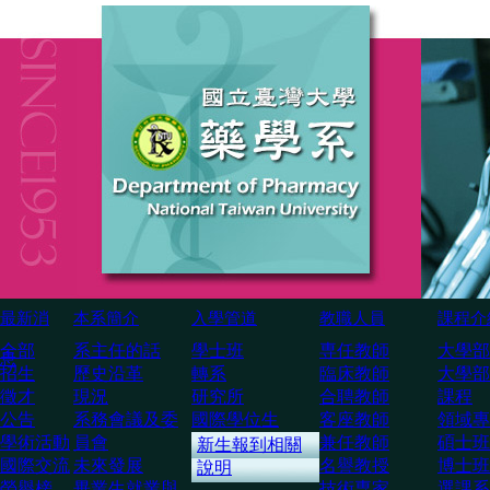
最新消
本系簡介
入學管道
教職人員
課程介
全部
系主任的話
學士班
専任教師
大學部
息
招生
歷史沿革
轉系
臨床教師
大學部
徵才
現況
研究所
合聘教師
課程
公告
系務會議及委
國際學位生
客座教師
領域專
學術活動
員會
兼任教師
碩士班
新生報到相關
國際交流
未來發展
名譽教授
博士班
說明
榮譽榜
畢業生就業與
技術専家
選課系