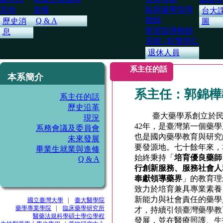
其他
進修
臨床藥學指導
台大
教師
Q & A
歷史消
圖
實習指導教師
息
系辦 / 駐警同仁
退休人員
系主任的話
本系簡介
系主任：郭錦樺
系主任的話
歷史沿革
臺大藥學系創立於民
現況
42年，是臺灣第一個藥
系務會議及委員會
也是國內藥學教育與研究
未來發展
要發源地。七十餘年來，
畢業生就業與進修
始終秉持「
培育優良藥師
Q & A
行創新服務、服務社會人
奉獻領導藥界
」的教育理
致力於培育兼具專業素養
新能力與社會責任的藥學
國立臺灣大學
|
臺大醫學院
藥學專業學院
|
臨床藥學研究所
才，持續引領臺灣藥學教
醫藥法規科學碩士學位學程
發展，並在醫療照護、生