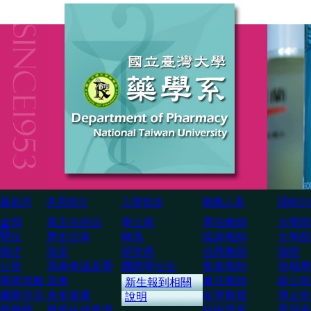
最新消
本系簡介
入學管道
教職人員
課程介
全部
系主任的話
學士班
専任教師
大學部
息
招生
歷史沿革
轉系
臨床教師
大學部
徵才
現況
研究所
合聘教師
課程
公告
系務會議及委
國際學位生
客座教師
領域專
學術活動
員會
兼任教師
碩士班
新生報到相關
國際交流
未來發展
名譽教授
博士班
說明
榮譽榜
畢業生就業與
技術専家
選課系