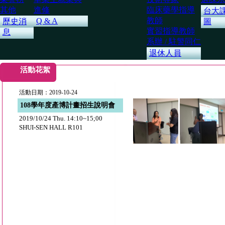
其他
進修
臨床藥學指導
台大
教師
Q & A
歷史消
圖
實習指導教師
息
系辦 / 駐警同仁
退休人員
活動花絮
活動日期：2019-10-24
108學年度產博計畫招生說明會
2019/10/24 Thu. 14:10~15;00
SHUI-SEN HALL R101