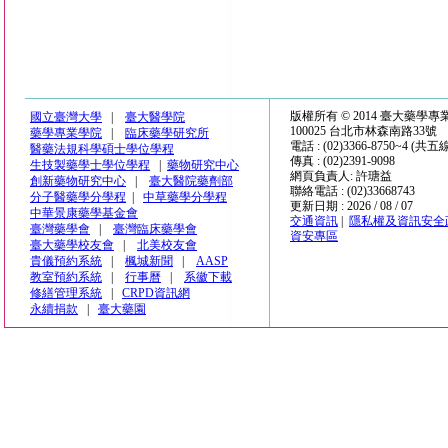
版權所有 © 2014 臺大藥學
國立臺灣大學
|
臺大醫學院
100025 台北市林森南路33號
藥學專業學院
|
臨床藥學研究所
電話 : (02)3366-8750~4 (共五
醫藥法規科學碩士學位學程
傳真 : (02)2391-9098
生技製藥學士學位學程
|
藥物研究中心
網頁負責人: 許瑭益
創新藥物研究中心
|
臺大醫院藥劑部
聯絡電話 : (02)33668743
分子醫藥學分學程
|
中草藥學分學程
更新日期 : 2026 / 08 / 07
中華景康藥學基金會
交通資訊
|
隱私權及資訊安全
臺灣藥學會
|
臺灣臨床藥學會
資安專區
臺大藥學校友會
|
北美校友會
貴儀預約系統
|
楓城新聞
|
AASP
教室預約系統
|
行事曆
|
系徽下載
修繕管理系統
|
CRPD資訊網
永續捐款
|
臺大藥園