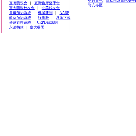
交通資訊
|
隱私權及資訊安全
臺灣藥學會
|
臺灣臨床藥學會
資安專區
臺大藥學校友會
|
北美校友會
貴儀預約系統
|
楓城新聞
|
AASP
教室預約系統
|
行事曆
|
系徽下載
修繕管理系統
|
CRPD資訊網
永續捐款
|
臺大藥園