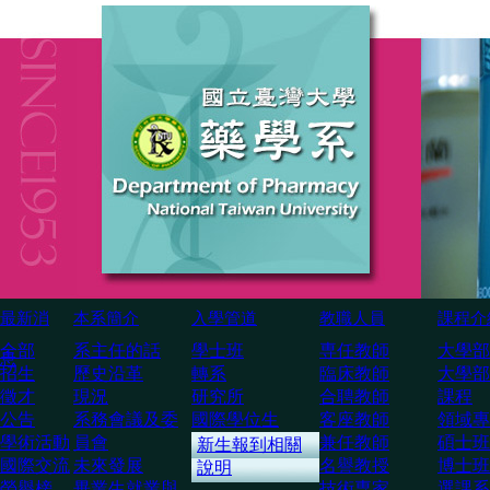
最新消
本系簡介
入學管道
教職人員
課程介
全部
系主任的話
學士班
専任教師
大學部
息
招生
歷史沿革
轉系
臨床教師
大學部
徵才
現況
研究所
合聘教師
課程
公告
系務會議及委
國際學位生
客座教師
領域專
學術活動
員會
兼任教師
碩士班
新生報到相關
國際交流
未來發展
名譽教授
博士班
說明
榮譽榜
畢業生就業與
技術専家
選課系