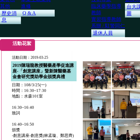
其他
進修
臨床藥學指導
台大
教師
Q & A
歷史消
圖
實習指導教師
息
系辦 / 駐警同仁
退休人員
活動花絮
活動日期：2019-03-25
2019陳瑞龍教授醫藥產學促進講
座-「創意講座」暨新陳醫藥基
金會研究獎助學金頒獎典禮
日期：108/3/25(一)
時間：16:30~17:30
地點：水森101室
16:30~16:40
致詞
16:40~16:50
頒獎
-創意講座-創意獎(林孟璇、鄭思齊)