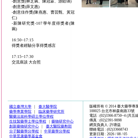
-創意獎(林芝琬、陳冠霖、游鎧璘)
-創意獎(薛文惠)
-創意佳作獎(陳燕惠、曹芸甄、黃冠
仁)
-新陳研究獎-107學年度得獎者(陳
琬)
16:50~17:15
得獎者經驗分享得獎感言
17:15~17:30
交流座談 大合照
版權所有 © 2014 臺大藥學
國立臺灣大學
|
臺大醫學院
100025 台北市林森南路33號
藥學專業學院
|
臨床藥學研究所
電話 : (02)3366-8750~4 (共五
醫藥法規科學碩士學位學程
傳真 : (02)2391-9098
生技製藥學士學位學程
|
藥物研究中心
網頁負責人: 許瑭益
創新藥物研究中心
|
臺大醫院藥劑部
聯絡電話 : (02)33668743
分子醫藥學分學程
|
中草藥學分學程
更新日期 : 2026 / 08 / 05
中華景康藥學基金會