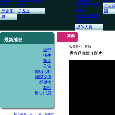
其他
進修
臨床藥學指導
台大
教師
Q & A
歷史消
圖
實習指導教師
息
系辦 / 駐警同仁
退休人員
其他
最新消息
公告類別：其他
全部
雲燾迴廊簡介影片
招生
徵才
公告
學術活動
國際交流
榮譽榜
其他
歷史消息
國立臺灣大學
|
臺大醫學院