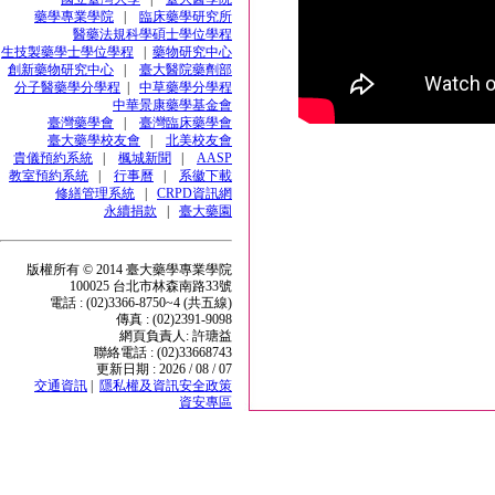
藥學專業學院
|
臨床藥學研究所
醫藥法規科學碩士學位學程
生技製藥學士學位學程
|
藥物研究中心
創新藥物研究中心
|
臺大醫院藥劑部
分子醫藥學分學程
|
中草藥學分學程
中華景康藥學基金會
臺灣藥學會
|
臺灣臨床藥學會
臺大藥學校友會
|
北美校友會
貴儀預約系統
|
楓城新聞
|
AASP
教室預約系統
|
行事曆
|
系徽下載
修繕管理系統
|
CRPD資訊網
永續捐款
|
臺大藥園
版權所有 © 2014 臺大藥學專業學院
100025 台北市林森南路33號
電話 : (02)3366-8750~4 (共五線)
傳真 : (02)2391-9098
網頁負責人: 許瑭益
聯絡電話 : (02)33668743
更新日期 : 2026 / 08 / 07
交通資訊
|
隱私權及資訊安全政策
資安專區