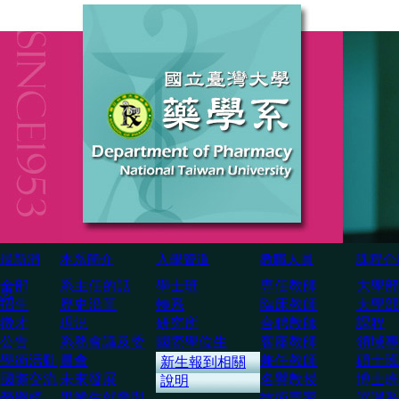
最新消
本系簡介
入學管道
教職人員
課程介
全部
系主任的話
學士班
専任教師
大學部
息
招生
歷史沿革
轉系
臨床教師
大學部
徵才
現況
研究所
合聘教師
課程
公告
系務會議及委
國際學位生
客座教師
領域專
學術活動
員會
兼任教師
碩士班
新生報到相關
國際交流
未來發展
名譽教授
博士班
說明
榮譽榜
畢業生就業與
技術専家
選課系