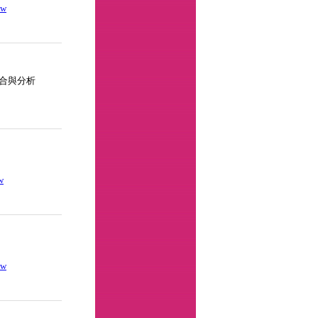
tw
合與分析
w
tw