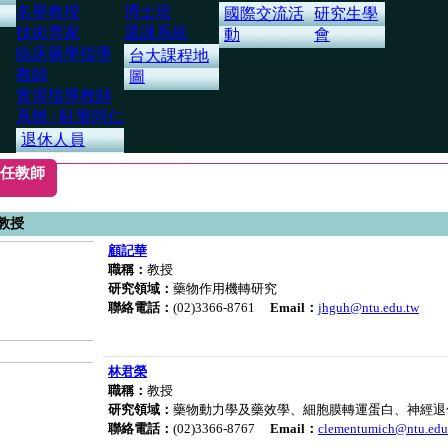
名譽教授
博士班
國際交流活
研究生學
技術専家
選課系統
動
會
臨床藥學指導
台大課程地
教師
圖
實習指導教師
系辦 / 駐警同仁
退休人員
任教師
教授
顧記華
職稱：
教授
研究領域：
藥物作用機轉研究
聯絡電話：
(02)3366-8761
Email：
jhguh@ntu.edu.tw
林君榮
職稱：
教授
研究領域：
藥物動力學及藥效學、細胞膜轉運蛋白、神經退
聯絡電話：
(02)3366-8767
Email：
clementumich@ntu.edu