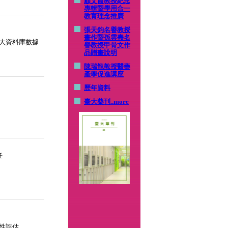
顧文霞教授紀念
專輯暨學用合一
教育理念推廣
張天鈞名譽教授
畫作暨孫雲燾名
大資料庫數據
譽教授甲骨文作
品贈畫說明
陳瑞龍教授醫藥
產學促進講座
歷年資料
臺大藥刊
..more
任
性評估