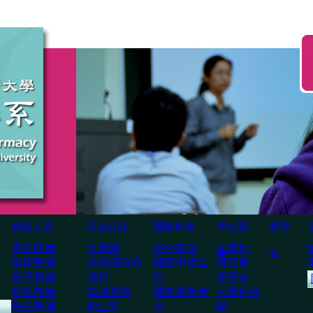
教職人員
課程介紹
國際事務
學生園
獎學
専任教師
大學部
海外教育
大學部
地
金
臨床教師
大學部特色
國際學術合
研究所
合聘教師
課程
約
獎學金
客座教師
領域專長
國際學會會
大學部社
兼任教師
碩士班
員
團