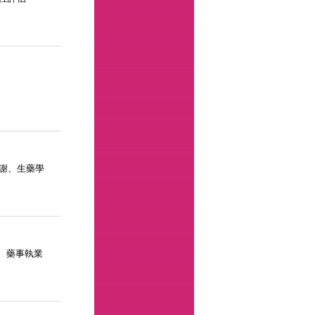
謝、生藥學
育、藥事執業