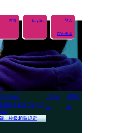
首頁
English
登入
院內專區
環安衛事項
活動花
網頁地
藥學院相關環安衛公告
絮
圖
事項
院、校級相關規定