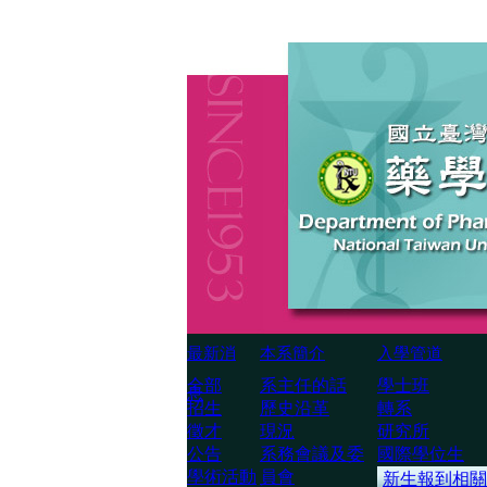
最新消
本系簡介
入學管道
全部
系主任的話
學士班
息
招生
歷史沿革
轉系
徵才
現況
研究所
公告
系務會議及委
國際學位生
學術活動
員會
新生報到相關