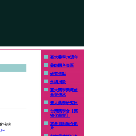
臺大藥學70週年
藥師國考專區
研究焦點
永續捐款
臺大藥學榮耀使
命與傳承
臺大藥學研究日
台灣藥學會【藥
物化學營】
雲燾迴廊簡介影
化疾病
片
.tw