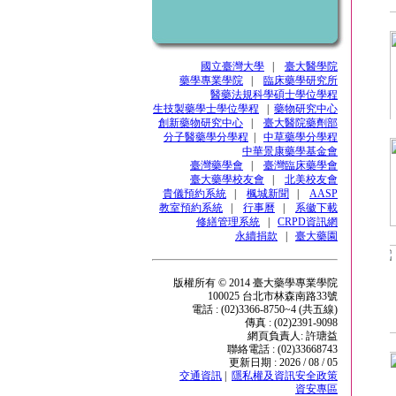
國立臺灣大學
|
臺大醫學院
藥學專業學院
|
臨床藥學研究所
醫藥法規科學碩士學位學程
生技製藥學士學位學程
|
藥物研究中心
創新藥物研究中心
|
臺大醫院藥劑部
分子醫藥學分學程
|
中草藥學分學程
中華景康藥學基金會
臺灣藥學會
|
臺灣臨床藥學會
臺大藥學校友會
|
北美校友會
貴儀預約系統
|
楓城新聞
|
AASP
教室預約系統
|
行事曆
|
系徽下載
修繕管理系統
|
CRPD資訊網
永續捐款
|
臺大藥園
版權所有 © 2014 臺大藥學專業學院
100025 台北市林森南路33號
電話 : (02)3366-8750~4 (共五線)
傳真 : (02)2391-9098
網頁負責人: 許瑭益
聯絡電話 : (02)33668743
更新日期 : 2026 / 08 / 05
交通資訊
|
隱私權及資訊安全政策
資安專區