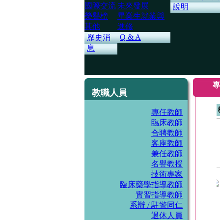
國際交流
未來發展
說明
榮譽榜
畢業生就業與
其他
進修
Q & A
歷史消
息
專
教職人員
專任教師
臨床教師
合聘教師
客座教師
兼任教師
名譽教授
技術專家
臨床藥學指導教師
實習指導教師
系辦 / 駐警同仁
退休人員