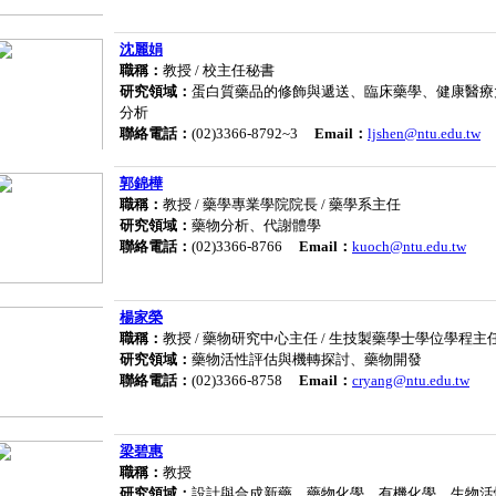
沈麗娟
職稱：
教授 / 校主任秘書
研究領域：
蛋白質藥品的修飾與遞送、臨床藥學、健康醫療
分析
聯絡電話：
(02)3366-8792~3
Email：
ljshen@ntu.edu.tw
郭錦樺
職稱：
教授 / 藥學專業學院院長 / 藥學系主任
研究領域：
藥物分析、代謝體學
聯絡電話：
(02)3366-8766
Email：
kuoch@ntu.edu.tw
楊家榮
職稱：
教授 / 藥物研究中心主任 / 生技製藥學士學位學程主
研究領域：
藥物活性評估與機轉探討、藥物開發
聯絡電話：
(02)3366-8758
Email：
cryang@ntu.edu.tw
梁碧惠
職稱：
教授
研究領域：
設計與合成新藥、藥物化學、有機化學、生物活