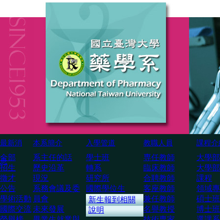
最新消
本系簡介
入學管道
教職人員
課程介
全部
系主任的話
學士班
専任教師
大學部
息
招生
歷史沿革
轉系
臨床教師
大學部
徵才
現況
研究所
合聘教師
課程
公告
系務會議及委
國際學位生
客座教師
領域專
學術活動
員會
兼任教師
碩士班
新生報到相關
國際交流
未來發展
名譽教授
博士班
說明
榮譽榜
畢業生就業與
技術専家
選課系