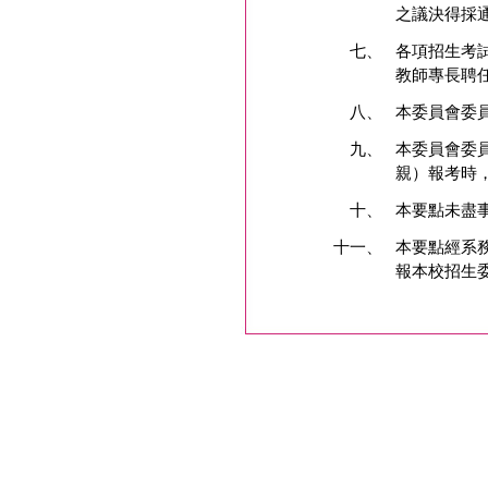
之議決得採
七、
各項招生考
教師專長聘
八、
本委員會委
九、
本委員會委
親）報考時
十、
本要點未盡
十一、
本要點經系
報本校招生