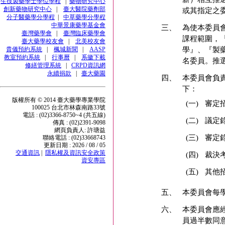
生技製藥學士學位學程
|
藥物研究中心
創新藥物研究中心
|
臺大醫院藥劑部
或其指定之
分子醫藥學分學程
|
中草藥學分學程
中華景康藥學基金會
三、
為使本委員
臺灣藥學會
|
臺灣臨床藥學會
課程範圍，
臺大藥學校友會
|
北美校友會
貴儀預約系統
|
楓城新聞
|
AASP
學』、『製
教室預約系統
|
行事曆
|
系徽下載
名委員。推
修繕管理系統
|
CRPD資訊網
永續捐款
|
臺大藥園
四、
本委員會負
下：
版權所有 © 2014 臺大藥學專業學院
(一)
審定
100025 台北市林森南路33號
電話 : (02)3366-8750~4 (共五線)
(二)
議定
傳真 : (02)2391-9098
網頁負責人: 許瑭益
(三)
審定
聯絡電話 : (02)33668743
更新日期 : 2026 / 08 / 05
交通資訊
|
隱私權及資訊安全政策
(四)
裁決
資安專區
(五)
其他
五、
本委員會每
六、
本委員會應
員過半數同