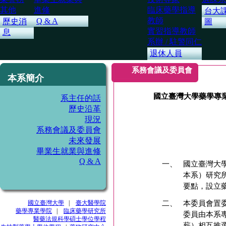
其他
進修
臨床藥學指導
台大
教師
Q & A
歷史消
圖
實習指導教師
息
系辦 / 駐警同仁
退休人員
系務會議及委員會
本系簡介
國立臺灣大學藥學專
系主任的話
歷史沿革
現況
系務會議及委員會
未來發展
畢業生就業與進修
Q & A
一、
國立臺灣大
本系）研究
要點，設立
國立臺灣大學
|
臺大醫學院
二、
本委員會置
藥學專業學院
|
臨床藥學研究所
委員由本系
醫藥法規科學碩士學位學程
薪）相互推