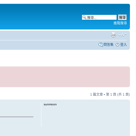
進階搜尋
問答集
登入
1 篇文章 • 第
1
頁 (共
1
頁)
sunmoon