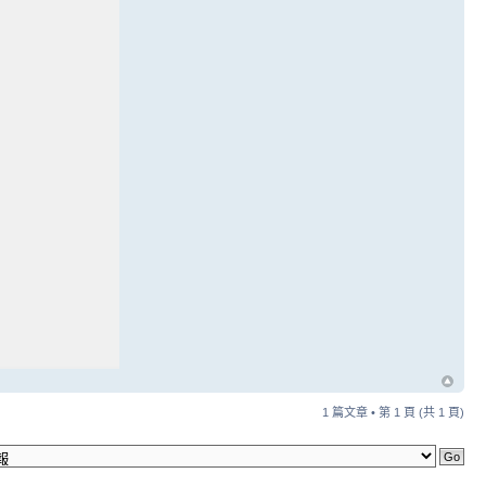
1 篇文章 • 第
1
頁 (共
1
頁)