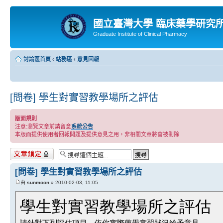
國立臺灣大學 臨床藥學研究
Graduate Institute of Clinical Pharmacy
討論區首頁
‹
站務區
‹
意見回報
[問卷] 學生對實習教學場所之評估
版面規則
注意:瀏覽文章前請留意
系統公告
本版面提供使用者回報問題及提供意見之用，非相關文章將會被刪除
主題已鎖定
[問卷] 學生對實習教學場所之評估
由
sunmoon
» 2010-02-03, 11:05