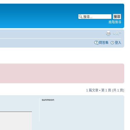
進階搜尋
問答集
登入
1 篇文章 • 第
1
頁 (共
1
頁)
sunmoon