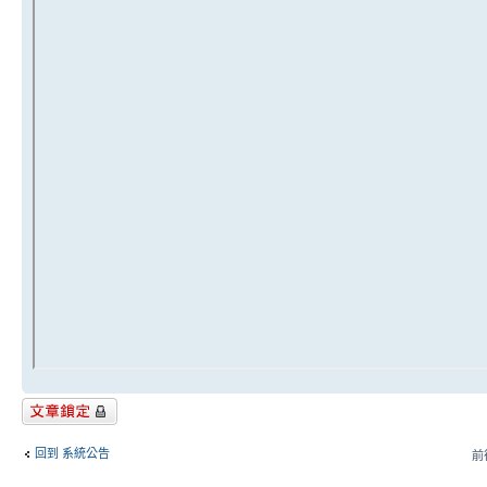
主題已鎖定
回到 系統公告
前往