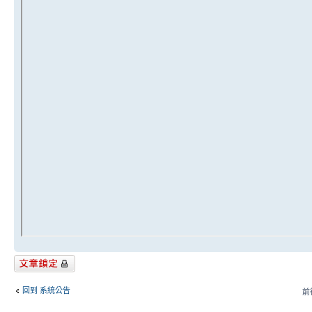
主題已鎖定
回到 系統公告
前往