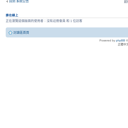
回到 系統公告
前往
誰在線上
正在瀏覽這個版面的使用者：沒有註冊會員 和 1 位訪客
討論區首頁
Powered by
phpBB
©
正體中