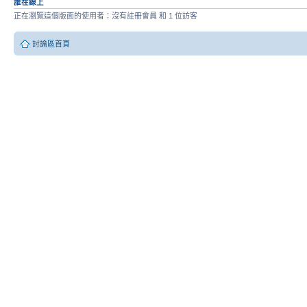
誰在線上
正在瀏覽這個版面的使用者：沒有註冊會員 和 1 位訪客
討論區首頁