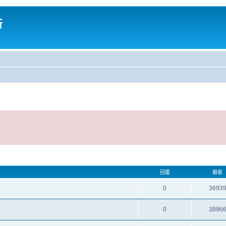
所
回覆
觀看
0
3693
0
3896