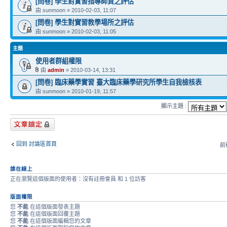
[問卷] 學生對實習指導師資之評估
由 sunmoon » 2010-02-03, 11:07
[問卷] 學生對實習教學場所之評估
由 sunmoon » 2010-02-03, 11:05
主題
使用者群組權限
由
admin
» 2010-03-14, 13:31
[問卷] 臨床藥學實習 臺大臨床藥學研究所學生自我檢核表
由 sunmoon » 2010-01-19, 11:57
顯示主題 :
版面鎖定
回到 討論區首頁
前往
誰在線上
正在瀏覽這個版面的使用者：沒有註冊會員 和 1 位訪客
版面權限
您
不能
在這個版面發表主題
您
不能
在這個版面回覆主題
您
不能
在這個版面編輯您的文章