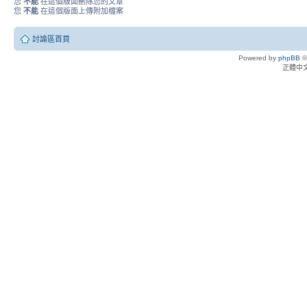
您
不能
在這個版面刪除您的文章
您
不能
在這個版面上傳附加檔案
討論區首頁
Powered by
phpBB
©
正體中