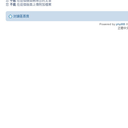
您
不能
在這個版面刪除您的文章
您
不能
在這個版面上傳附加檔案
討論區首頁
Powered by
phpBB
©
正體中