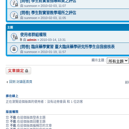
[問卷] 學生對實習指導師資之評估
由 sunmoon » 2010-02-03, 11:07
[問卷] 學生對實習教學場所之評估
由 sunmoon » 2010-02-03, 11:05
主題
使用者群組權限
由
admin
» 2010-03-14, 13:31
[問卷] 臨床藥學實習 臺大臨床藥學研究所學生自我檢核表
由 sunmoon » 2010-01-19, 11:57
顯示主題 :
版面鎖定
回到 討論區首頁
前往
誰在線上
正在瀏覽這個版面的使用者：沒有註冊會員 和 1 位訪客
版面權限
您
不能
在這個版面發表主題
您
不能
在這個版面回覆主題
您
不能
在這個版面編輯您的文章