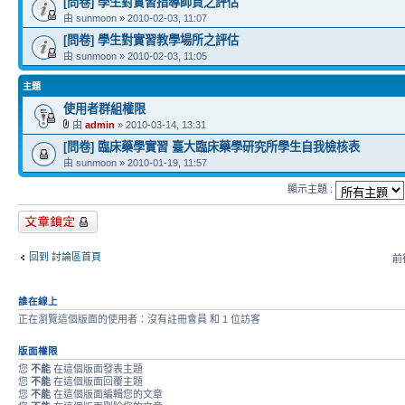
[問卷] 學生對實習指導師資之評估
由 sunmoon » 2010-02-03, 11:07
[問卷] 學生對實習教學場所之評估
由 sunmoon » 2010-02-03, 11:05
主題
使用者群組權限
由
admin
» 2010-03-14, 13:31
[問卷] 臨床藥學實習 臺大臨床藥學研究所學生自我檢核表
由 sunmoon » 2010-01-19, 11:57
顯示主題 :
版面鎖定
回到 討論區首頁
前往
誰在線上
正在瀏覽這個版面的使用者：沒有註冊會員 和 1 位訪客
版面權限
您
不能
在這個版面發表主題
您
不能
在這個版面回覆主題
您
不能
在這個版面編輯您的文章