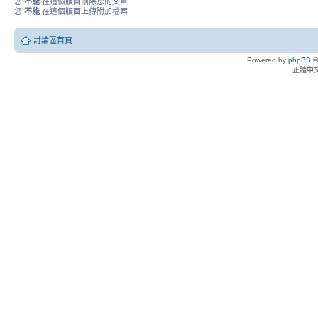
您
不能
在這個版面刪除您的文章
您
不能
在這個版面上傳附加檔案
討論區首頁
Powered by
phpBB
©
正體中