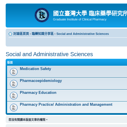
國立臺灣大學 臨床藥學研究
Graduate Institute of Clinical Pharmacy
討論區首頁
‹
臨藥知識分享區
‹
Social and Administrative Sciences
Social and Administrative Sciences
版面
Medication Safety
Pharmacoepidemiology
Pharmacy Education
Pharmacy Practice/ Administration and Management
您沒有閱讀本版面文章的權限。