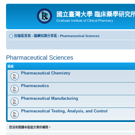
國立臺灣大學 臨床藥學研究
Graduate Institute of Clinical Pharmacy
討論區首頁
‹
臨藥知識分享區
‹
Pharmaceutical Sciences
Pharmaceutical Sciences
版面
Pharmaceutical Chemistry
Pharmaceutics
Pharmaceutical Manufacturing
Pharmaceutical Testing, Analysis, and Control
您沒有閱讀本版面文章的權限。