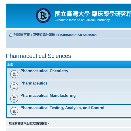
國立臺灣大學 臨床藥學研究
Graduate Institute of Clinical Pharmacy
討論區首頁
‹
臨藥知識分享區
‹
Pharmaceutical Sciences
Pharmaceutical Sciences
版面
Pharmaceutical Chemistry
Pharmaceutics
Pharmaceutical Manufacturing
Pharmaceutical Testing, Analysis, and Control
您沒有閱讀本版面文章的權限。