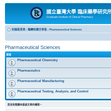
國立臺灣大學 臨床藥學研究
Graduate Institute of Clinical Pharmacy
討論區首頁
‹
臨藥知識分享區
‹
Pharmaceutical Sciences
Pharmaceutical Sciences
版面
Pharmaceutical Chemistry
Pharmaceutics
Pharmaceutical Manufacturing
Pharmaceutical Testing, Analysis, and Control
您沒有閱讀本版面文章的權限。