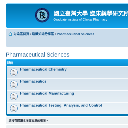
國立臺灣大學 臨床藥學研究
Graduate Institute of Clinical Pharmacy
討論區首頁
‹
臨藥知識分享區
‹
Pharmaceutical Sciences
Pharmaceutical Sciences
版面
Pharmaceutical Chemistry
Pharmaceutics
Pharmaceutical Manufacturing
Pharmaceutical Testing, Analysis, and Control
您沒有閱讀本版面文章的權限。