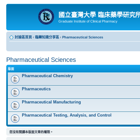
國立臺灣大學 臨床藥學研究
Graduate Institute of Clinical Pharmacy
討論區首頁
‹
臨藥知識分享區
‹
Pharmaceutical Sciences
Pharmaceutical Sciences
版面
Pharmaceutical Chemistry
Pharmaceutics
Pharmaceutical Manufacturing
Pharmaceutical Testing, Analysis, and Control
您沒有閱讀本版面文章的權限。