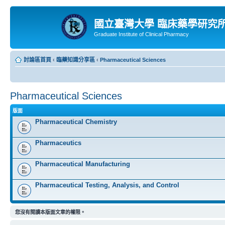
國立臺灣大學 臨床藥學研究
Graduate Institute of Clinical Pharmacy
討論區首頁
‹
臨藥知識分享區
‹
Pharmaceutical Sciences
Pharmaceutical Sciences
版面
Pharmaceutical Chemistry
Pharmaceutics
Pharmaceutical Manufacturing
Pharmaceutical Testing, Analysis, and Control
您沒有閱讀本版面文章的權限。