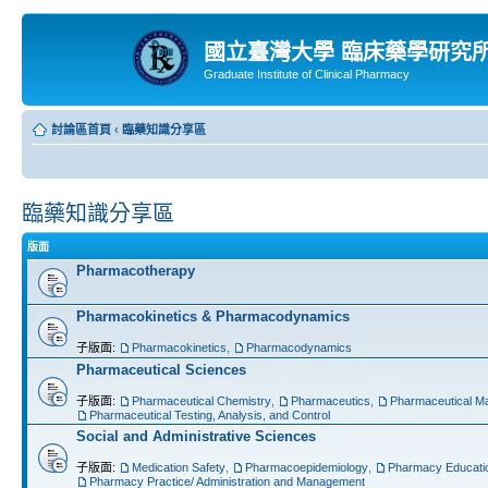
國立臺灣大學 臨床藥學研究
Graduate Institute of Clinical Pharmacy
討論區首頁
‹
臨藥知識分享區
臨藥知識分享區
版面
Pharmacotherapy
Pharmacokinetics & Pharmacodynamics
子版面:
Pharmacokinetics
,
Pharmacodynamics
Pharmaceutical Sciences
子版面:
Pharmaceutical Chemistry
,
Pharmaceutics
,
Pharmaceutical Ma
Pharmaceutical Testing, Analysis, and Control
Social and Administrative Sciences
子版面:
Medication Safety
,
Pharmacoepidemiology
,
Pharmacy Educati
Pharmacy Practice/ Administration and Management