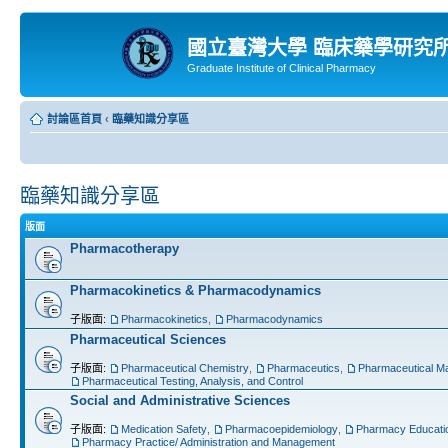
國立臺灣大學 臨床藥學研究
Graduate Institute of Clinical Pharmacy
討論區首頁
‹
臨藥知識分享區
臨藥知識分享區
版面
Pharmacotherapy
Pharmacokinetics & Pharmacodynamics
子版面:
Pharmacokinetics
,
Pharmacodynamics
Pharmaceutical Sciences
子版面:
Pharmaceutical Chemistry
,
Pharmaceutics
,
Pharmaceutical Ma
Pharmaceutical Testing, Analysis, and Control
Social and Administrative Sciences
子版面:
Medication Safety
,
Pharmacoepidemiology
,
Pharmacy Educati
Pharmacy Practice/ Administration and Management