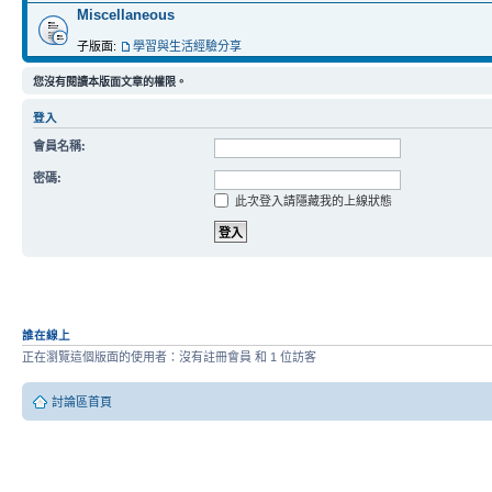
Miscellaneous
子版面:
學習與生活經驗分享
您沒有閱讀本版面文章的權限。
登入
會員名稱:
密碼:
此次登入請隱藏我的上線狀態
誰在線上
正在瀏覽這個版面的使用者：沒有註冊會員 和 1 位訪客
討論區首頁