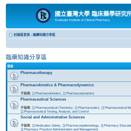
國立臺灣大學 臨床藥學研究
Graduate Institute of Clinical Pharmacy
討論區首頁
‹
臨藥知識分享區
臨藥知識分享區
版面
Pharmacotherapy
Pharmacokinetics & Pharmacodynamics
子版面:
Pharmacokinetics
,
Pharmacodynamics
Pharmaceutical Sciences
子版面:
Pharmaceutical Chemistry
,
Pharmaceutics
,
Pharmaceutical Ma
Pharmaceutical Testing, Analysis, and Control
Social and Administrative Sciences
子版面:
Medication Safety
,
Pharmacoepidemiology
,
Pharmacy Educati
Pharmacy Practice/ Administration and Management