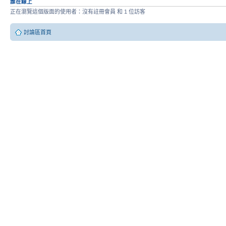
誰在線上
正在瀏覽這個版面的使用者：沒有註冊會員 和 1 位訪客
討論區首頁