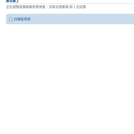
誰在線上
正在瀏覽這個版面的使用者：沒有註冊會員 和 1 位訪客
討論區首頁