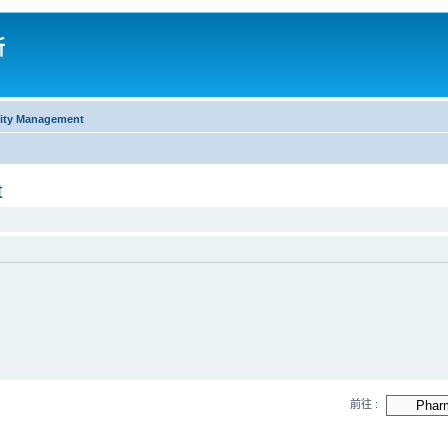
所
lity Management
t
前往 :