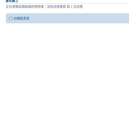
誰在線上
正在瀏覽這個版面的使用者：沒有註冊會員 和 1 位訪客
討論區首頁