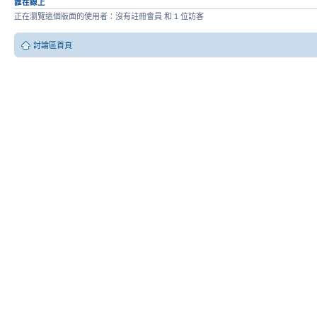
誰在線上
正在瀏覽這個版面的使用者：沒有註冊會員 和 1 位訪客
討論區首頁