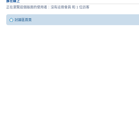
誰在線上
正在瀏覽這個版面的使用者：沒有註冊會員 和 1 位訪客
討論區首頁