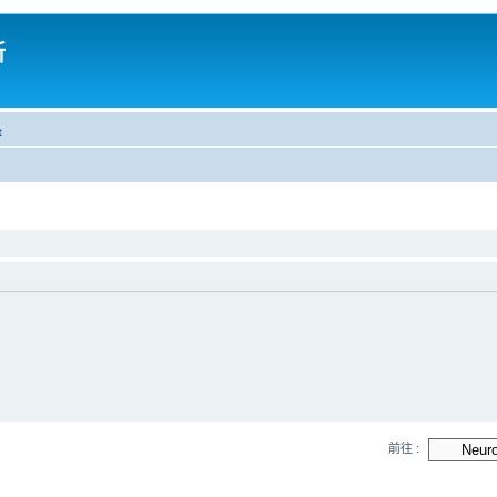
所
t
前往 :