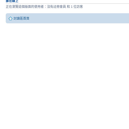
誰在線上
正在瀏覽這個版面的使用者：沒有註冊會員 和 1 位訪客
討論區首頁