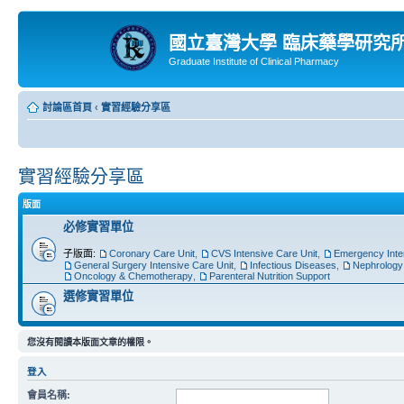
國立臺灣大學 臨床藥學研究
Graduate Institute of Clinical Pharmacy
討論區首頁
‹
實習經驗分享區
實習經驗分享區
版面
必修實習單位
子版面:
Coronary Care Unit
,
CVS Intensive Care Unit
,
Emergency Inte
General Surgery Intensive Care Unit
,
Infectious Diseases
,
Nephrology
Oncology & Chemotherapy
,
Parenteral Nutrition Support
選修實習單位
您沒有閱讀本版面文章的權限。
登入
會員名稱: