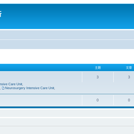
所
主題
文章
3
3
nsive Care Unit
,
,
Neurosurgery Intensive Care Unit
,
0
0