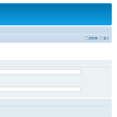
問答集
登入