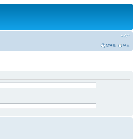
問答集
登入