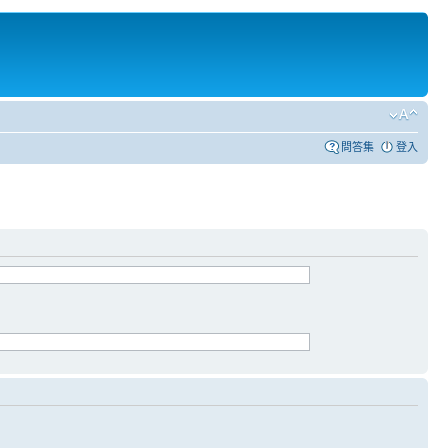
問答集
登入