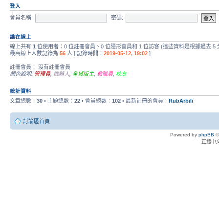
登入
會員名稱:
密碼:
誰在線上
線上共有
1
位使用者：0 位註冊會員、0 位隱形會員和 1 位訪客 (這些資料是根據過去 5
最高線上人數記錄為
56
人 [ 記錄時間：
2019-05-12, 19:02
]
註冊會員： 沒有註冊會員
顏色說明:
管理員
,
機器人
,
全域版主
,
教職員
,
校友
統計資料
文章總數：
30
• 主題總數：
22
• 會員總數：
102
• 最新註冊的會員：
RubArbili
討論區首頁
Powered by
phpBB
©
正體中