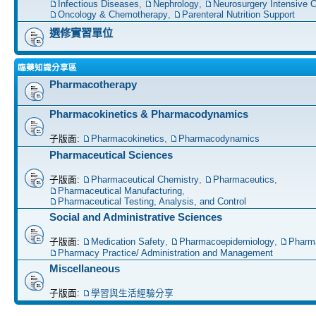
Infectious Diseases
,
Nephrology
,
Neurosurgery Intensive C
Oncology & Chemotherapy
,
Parenteral Nutrition Support
選修實習單位
臨藥知識分享區
Pharmacotherapy
Pharmacokinetics & Pharmacodynamics
子版面:
Pharmacokinetics
,
Pharmacodynamics
Pharmaceutical Sciences
子版面:
Pharmaceutical Chemistry
,
Pharmaceutics
,
Pharmaceutical Manufacturing
,
Pharmaceutical Testing, Analysis, and Control
Social and Administrative Sciences
子版面:
Medication Safety
,
Pharmacoepidemiology
,
Pharm
Pharmacy Practice/ Administration and Management
Miscellaneous
子版面:
學習與生活經驗分享