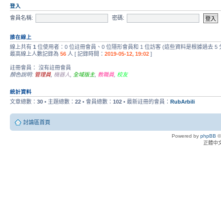
登入
會員名稱:
密碼:
誰在線上
線上共有
1
位使用者：0 位註冊會員、0 位隱形會員和 1 位訪客 (這些資料是根據過去 5
最高線上人數記錄為
56
人 [ 記錄時間：
2019-05-12, 19:02
]
註冊會員： 沒有註冊會員
顏色說明:
管理員
,
機器人
,
全域版主
,
教職員
,
校友
統計資料
文章總數：
30
• 主題總數：
22
• 會員總數：
102
• 最新註冊的會員：
RubArbili
討論區首頁
Powered by
phpBB
©
正體中