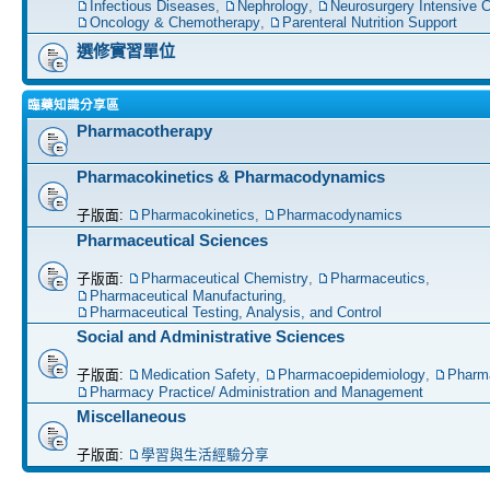
Infectious Diseases
,
Nephrology
,
Neurosurgery Intensive C
Oncology & Chemotherapy
,
Parenteral Nutrition Support
選修實習單位
臨藥知識分享區
Pharmacotherapy
Pharmacokinetics & Pharmacodynamics
子版面:
Pharmacokinetics
,
Pharmacodynamics
Pharmaceutical Sciences
子版面:
Pharmaceutical Chemistry
,
Pharmaceutics
,
Pharmaceutical Manufacturing
,
Pharmaceutical Testing, Analysis, and Control
Social and Administrative Sciences
子版面:
Medication Safety
,
Pharmacoepidemiology
,
Pharm
Pharmacy Practice/ Administration and Management
Miscellaneous
子版面:
學習與生活經驗分享