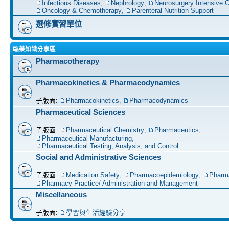
Infectious Diseases
,
Nephrology
,
Neurosurgery Intensive C
Oncology & Chemotherapy
,
Parenteral Nutrition Support
選修實習單位
臨藥知識分享區
Pharmacotherapy
Pharmacokinetics & Pharmacodynamics
子版面:
Pharmacokinetics
,
Pharmacodynamics
Pharmaceutical Sciences
子版面:
Pharmaceutical Chemistry
,
Pharmaceutics
,
Pharmaceutical Manufacturing
,
Pharmaceutical Testing, Analysis, and Control
Social and Administrative Sciences
子版面:
Medication Safety
,
Pharmacoepidemiology
,
Pharm
Pharmacy Practice/ Administration and Management
Miscellaneous
子版面:
學習與生活經驗分享