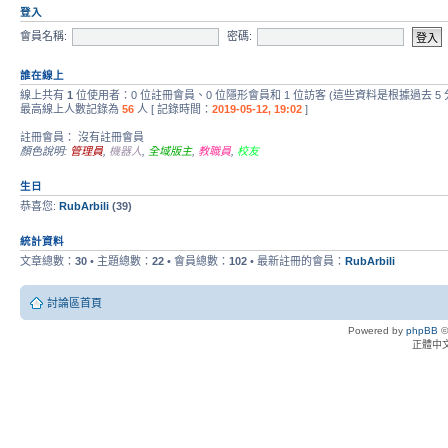
登入
會員名稱:
密碼:
誰在線上
線上共有
1
位使用者：0 位註冊會員、0 位隱形會員和 1 位訪客 (這些資料是根據過去 5
最高線上人數記錄為
56
人 [ 記錄時間：
2019-05-12, 19:02
]
註冊會員： 沒有註冊會員
顏色說明:
管理員
,
機器人
,
全域版主
,
教職員
,
校友
生日
恭喜您:
RubArbili
(39)
統計資料
文章總數：
30
• 主題總數：
22
• 會員總數：
102
• 最新註冊的會員：
RubArbili
討論區首頁
Powered by
phpBB
©
正體中