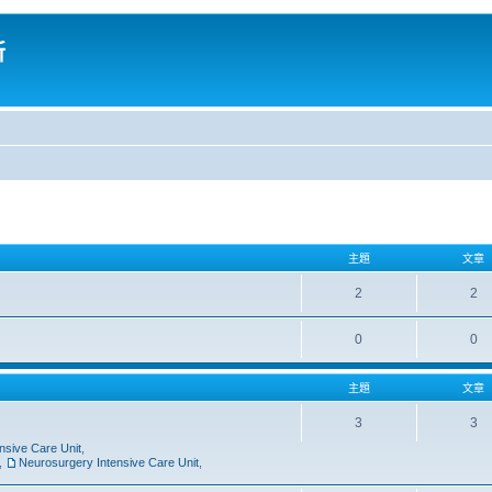
所
主題
文章
2
2
0
0
主題
文章
3
3
nsive Care Unit
,
,
Neurosurgery Intensive Care Unit
,