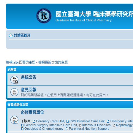
國立臺灣大學 臨床藥學研究
Graduate Institute of Clinical Pharmacy
討論區首頁
檢視沒有回覆的主題
•
檢視最近討論的主題
站務區
系統公告
意見回報
對於臨藥所論壇，在使用上有問題或是建議，均可在此提出。
實習經驗分享區
必修實習單位
子版面:
Coronary Care Unit
,
CVS Intensive Care Unit
,
Emergency Inte
General Surgery Intensive Care Unit
,
Infectious Diseases
,
Nephrology
Oncology & Chemotherapy
,
Parenteral Nutrition Support