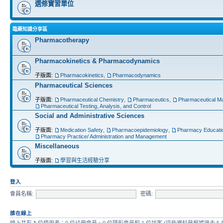
選修實習單位
臨藥知識分享區
Pharmacotherapy
Pharmacokinetics & Pharmacodynamics
子版面:
Pharmacokinetics
,
Pharmacodynamics
Pharmaceutical Sciences
子版面:
Pharmaceutical Chemistry
,
Pharmaceutics
,
Pharmaceutical Ma
Pharmaceutical Testing, Analysis, and Control
Social and Administrative Sciences
子版面:
Medication Safety
,
Pharmacoepidemiology
,
Pharmacy Educati
Pharmacy Practice/ Administration and Management
Miscellaneous
子版面:
學習與生活經驗分享
登入
會員名稱:
密碼:
誰在線上