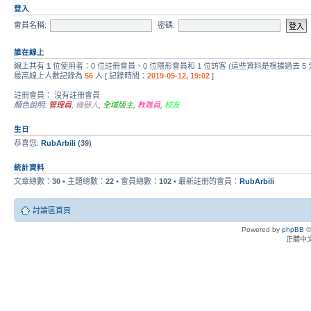
登入
會員名稱:
密碼:
誰在線上
線上共有
1
位使用者：0 位註冊會員、0 位隱形會員和 1 位訪客 (這些資料是根據過去 5
最高線上人數記錄為
56
人 [ 記錄時間：
2019-05-12, 19:02
]
註冊會員： 沒有註冊會員
顏色說明:
管理員
,
機器人
,
全域版主
,
教職員
,
校友
生日
恭喜您:
RubArbili
(39)
統計資料
文章總數：
30
• 主題總數：
22
• 會員總數：
102
• 最新註冊的會員：
RubArbili
討論區首頁
Powered by
phpBB
©
正體中