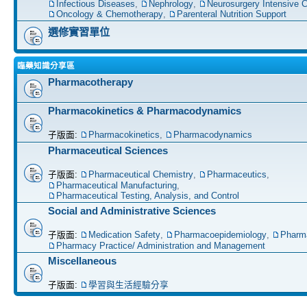
Infectious Diseases
,
Nephrology
,
Neurosurgery Intensive C
Oncology & Chemotherapy
,
Parenteral Nutrition Support
選修實習單位
臨藥知識分享區
Pharmacotherapy
Pharmacokinetics & Pharmacodynamics
子版面:
Pharmacokinetics
,
Pharmacodynamics
Pharmaceutical Sciences
子版面:
Pharmaceutical Chemistry
,
Pharmaceutics
,
Pharmaceutical Manufacturing
,
Pharmaceutical Testing, Analysis, and Control
Social and Administrative Sciences
子版面:
Medication Safety
,
Pharmacoepidemiology
,
Pharm
Pharmacy Practice/ Administration and Management
Miscellaneous
子版面:
學習與生活經驗分享