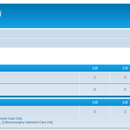
所
主題
文章
2
2
0
0
主題
文章
3
3
nsive Care Unit
,
,
Neurosurgery Intensive Care Unit
,