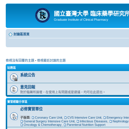
國立臺灣大學 臨床藥學研究
Graduate Institute of Clinical Pharmacy
討論區首頁
檢視沒有回覆的主題
•
檢視最近討論的主題
站務區
系統公告
意見回報
對於臨藥所論壇，在使用上有問題或是建議，均可在此提出。
實習經驗分享區
必修實習單位
子版面:
Coronary Care Unit
,
CVS Intensive Care Unit
,
Emergency Inte
General Surgery Intensive Care Unit
,
Infectious Diseases
,
Nephrology
Oncology & Chemotherapy
,
Parenteral Nutrition Support