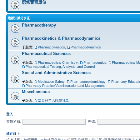
選修實習單位
臨藥知識分享區
Pharmacotherapy
Pharmacokinetics & Pharmacodynamics
子版面:
Pharmacokinetics
,
Pharmacodynamics
Pharmaceutical Sciences
子版面:
Pharmaceutical Chemistry
,
Pharmaceutics
,
Pharmaceutical Ma
Pharmaceutical Testing, Analysis, and Control
Social and Administrative Sciences
子版面:
Medication Safety
,
Pharmacoepidemiology
,
Pharmacy Educati
Pharmacy Practice/ Administration and Management
Miscellaneous
子版面:
學習與生活經驗分享
登入
會員名稱:
密碼:
誰在線上