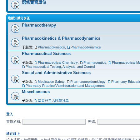
選修實習單位
臨藥知識分享區
Pharmacotherapy
Pharmacokinetics & Pharmacodynamics
子版面:
Pharmacokinetics
,
Pharmacodynamics
Pharmaceutical Sciences
子版面:
Pharmaceutical Chemistry
,
Pharmaceutics
,
Pharmaceutical Ma
Pharmaceutical Testing, Analysis, and Control
Social and Administrative Sciences
子版面:
Medication Safety
,
Pharmacoepidemiology
,
Pharmacy Educati
Pharmacy Practice/ Administration and Management
Miscellaneous
子版面:
學習與生活經驗分享
登入
會員名稱:
密碼:
誰在線上