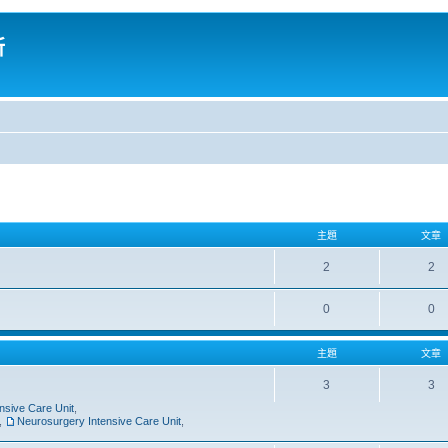
所
主題
文章
2
2
0
0
主題
文章
3
3
nsive Care Unit
,
,
Neurosurgery Intensive Care Unit
,