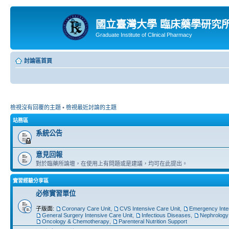
國立臺灣大學 臨床藥學研究
Graduate Institute of Clinical Pharmacy
討論區首頁
檢視沒有回覆的主題
•
檢視最近討論的主題
站務區
系統公告
意見回報
對於臨藥所論壇，在使用上有問題或是建議，均可在此提出。
實習經驗分享區
必修實習單位
子版面:
Coronary Care Unit
,
CVS Intensive Care Unit
,
Emergency Inte
General Surgery Intensive Care Unit
,
Infectious Diseases
,
Nephrology
Oncology & Chemotherapy
,
Parenteral Nutrition Support