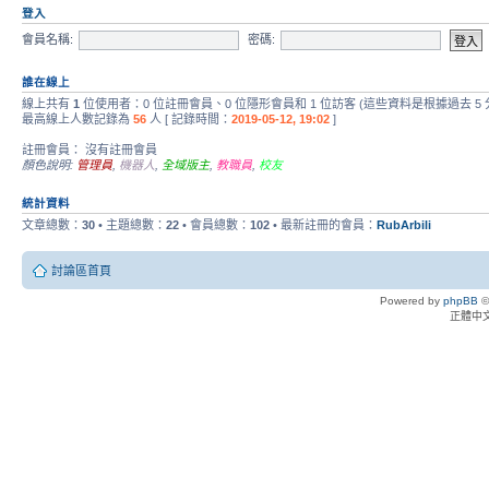
登入
會員名稱:
密碼:
誰在線上
線上共有
1
位使用者：0 位註冊會員、0 位隱形會員和 1 位訪客 (這些資料是根據過去 5
最高線上人數記錄為
56
人 [ 記錄時間：
2019-05-12, 19:02
]
註冊會員： 沒有註冊會員
顏色說明:
管理員
,
機器人
,
全域版主
,
教職員
,
校友
統計資料
文章總數：
30
• 主題總數：
22
• 會員總數：
102
• 最新註冊的會員：
RubArbili
討論區首頁
Powered by
phpBB
©
正體中