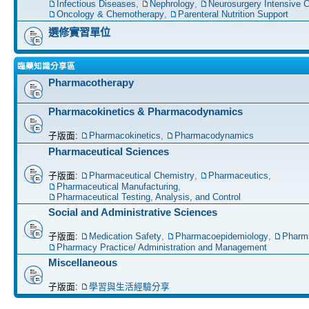
Infectious Diseases
,
Nephrology
,
Neurosurgery Intensive C
Oncology & Chemotherapy
,
Parenteral Nutrition Support
選修實習單位
臨藥知識分享區
Pharmacotherapy
Pharmacokinetics & Pharmacodynamics
子版面:
Pharmacokinetics
,
Pharmacodynamics
Pharmaceutical Sciences
子版面:
Pharmaceutical Chemistry
,
Pharmaceutics
,
Pharmaceutical Manufacturing
,
Pharmaceutical Testing, Analysis, and Control
Social and Administrative Sciences
子版面:
Medication Safety
,
Pharmacoepidemiology
,
Pharm
Pharmacy Practice/ Administration and Management
Miscellaneous
子版面:
學習與生活經驗分享