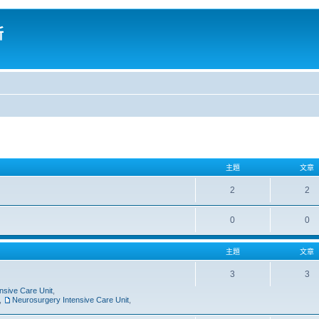
所
主題
文章
2
2
0
0
主題
文章
3
3
nsive Care Unit
,
,
Neurosurgery Intensive Care Unit
,