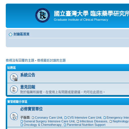
國立臺灣大學 臨床藥學研究
Graduate Institute of Clinical Pharmacy
討論區首頁
檢視沒有回覆的主題
•
檢視最近討論的主題
站務區
系統公告
意見回報
對於臨藥所論壇，在使用上有問題或是建議，均可在此提出。
實習經驗分享區
必修實習單位
子版面:
Coronary Care Unit
,
CVS Intensive Care Unit
,
Emergency Inte
General Surgery Intensive Care Unit
,
Infectious Diseases
,
Nephrology
Oncology & Chemotherapy
,
Parenteral Nutrition Support