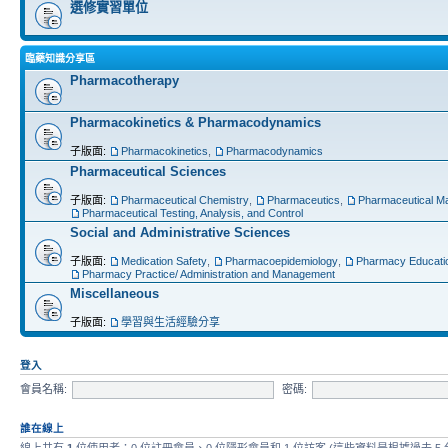
選修實習單位
臨藥知識分享區
Pharmacotherapy
Pharmacokinetics & Pharmacodynamics
子版面:
Pharmacokinetics
,
Pharmacodynamics
Pharmaceutical Sciences
子版面:
Pharmaceutical Chemistry
,
Pharmaceutics
,
Pharmaceutical Ma
Pharmaceutical Testing, Analysis, and Control
Social and Administrative Sciences
子版面:
Medication Safety
,
Pharmacoepidemiology
,
Pharmacy Educati
Pharmacy Practice/ Administration and Management
Miscellaneous
子版面:
學習與生活經驗分享
登入
會員名稱:
密碼:
誰在線上