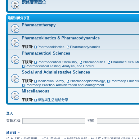
選修實習單位
臨藥知識分享區
Pharmacotherapy
Pharmacokinetics & Pharmacodynamics
子版面:
Pharmacokinetics
,
Pharmacodynamics
Pharmaceutical Sciences
子版面:
Pharmaceutical Chemistry
,
Pharmaceutics
,
Pharmaceutical Ma
Pharmaceutical Testing, Analysis, and Control
Social and Administrative Sciences
子版面:
Medication Safety
,
Pharmacoepidemiology
,
Pharmacy Educati
Pharmacy Practice/ Administration and Management
Miscellaneous
子版面:
學習與生活經驗分享
登入
會員名稱:
密碼:
誰在線上