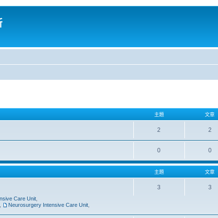
所
主題
文章
2
2
0
0
主題
文章
3
3
nsive Care Unit
,
,
Neurosurgery Intensive Care Unit
,