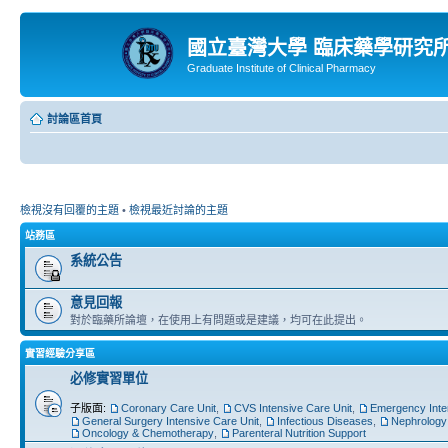
國立臺灣大學 臨床藥學研究
Graduate Institute of Clinical Pharmacy
討論區首頁
檢視沒有回覆的主題
•
檢視最近討論的主題
站務區
系統公告
意見回報
對於臨藥所論壇，在使用上有問題或是建議，均可在此提出。
實習經驗分享區
必修實習單位
子版面:
Coronary Care Unit
,
CVS Intensive Care Unit
,
Emergency Inte
General Surgery Intensive Care Unit
,
Infectious Diseases
,
Nephrology
Oncology & Chemotherapy
,
Parenteral Nutrition Support